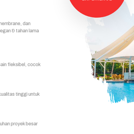
 membrane, dan
legan & tahan lama
ain fleksibel, cocok
litas tinggi untuk
utuhan proyek besar