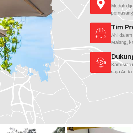
Mudah dija
pemasanga
Tim Pr
Ahli dalam
Malang, kam
Dukun
Kami siap
saja Anda