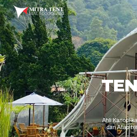
TEN
Ahli Kanopi 
dan Atap te