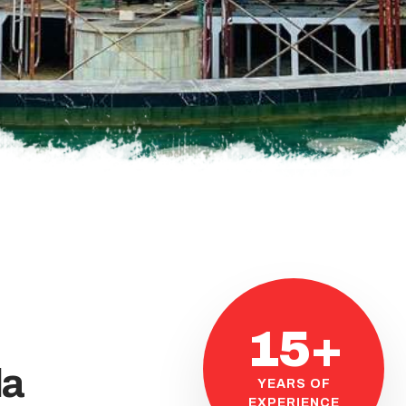
15+
da
YEARS OF
EXPERIENCE