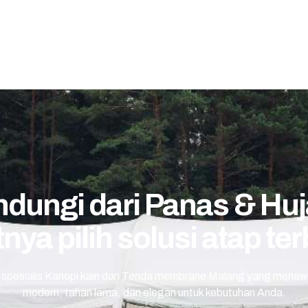
ndungi dari Panas & Hu
nya pilih solusi atap ter
 spesialis Kanopi kain dan Tenda membrane Malang yang menaw
modern, tahan lama, dan elegan untuk kebutuhan Anda.