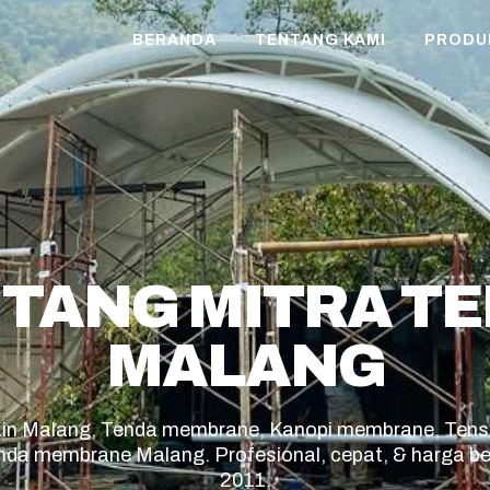
BERANDA
TENTANG KAMI
PRODU
TANG MITRA T
MALANG
kain Malang, Tenda membrane, Kanopi membrane, Tens
nda membrane Malang. Profesional, cepat, & harga be
2011.