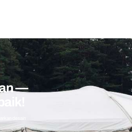
jan —
baik!
arkan desain