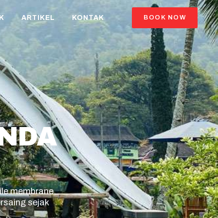
K
ARTIKEL
KONTAK
BOOK NOW
ENDA
ile membrane,
rsaing sejak