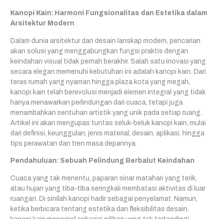
Kanopi Kain: Harmoni Fungsionalitas dan Estetika dalam
Arsitektur Modern
Dalam dunia arsitektur dan desain lanskap modern, pencarian
akan solusi yang menggabungkan fungsi praktis dengan
keindahan visual tidak pernah berakhir. Salah satu inovasi yang
secara elegan memenuhi kebutuhan ini adalah kanopi kain. Dari
teras rumah yang nyaman hingga plaza kota yang megah,
kanopi kain telah berevolusi menjadi elemen integral yang tidak
hanya menawarkan perlindungan dari cuaca, tetapi juga
menambahkan sentuhan artistik yang unik pada setiap ruang.
Artikel ini akan mengupas tuntas seluk-beluk kanopi kain, mulai
dari definisi, keunggulan, jenis material, desain, aplikasi, hingga
tips perawatan dan tren masa depannya.
Pendahuluan: Sebuah Pelindung Berbalut Keindahan
Cuaca yang tak menentu, paparan sinar matahari yang terik,
atau hujan yang tiba-tiba seringkali membatasi aktivitas di luar
ruangan. Di sinilah kanopi hadir sebagai penyelamat. Namun,
ketika berbicara tentang estetika dan fleksibilitas desain,