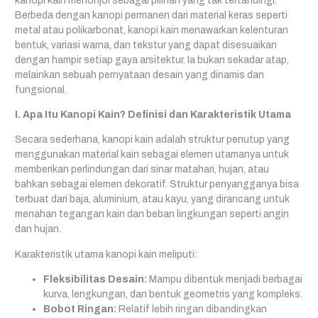
kanopi kain menonjol sebagai pilihan yang tak tertandingi.
Berbeda dengan kanopi permanen dari material keras seperti
metal atau polikarbonat, kanopi kain menawarkan kelenturan
bentuk, variasi warna, dan tekstur yang dapat disesuaikan
dengan hampir setiap gaya arsitektur. Ia bukan sekadar atap,
melainkan sebuah pernyataan desain yang dinamis dan
fungsional.
I. Apa Itu Kanopi Kain? Definisi dan Karakteristik Utama
Secara sederhana, kanopi kain adalah struktur penutup yang
menggunakan material kain sebagai elemen utamanya untuk
memberikan perlindungan dari sinar matahari, hujan, atau
bahkan sebagai elemen dekoratif. Struktur penyangganya bisa
terbuat dari baja, aluminium, atau kayu, yang dirancang untuk
menahan tegangan kain dan beban lingkungan seperti angin
dan hujan.
Karakteristik utama kanopi kain meliputi:
Fleksibilitas Desain:
Mampu dibentuk menjadi berbagai
kurva, lengkungan, dan bentuk geometris yang kompleks.
Bobot Ringan:
Relatif lebih ringan dibandingkan