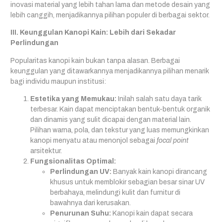
inovasi material yang lebih tahan lama dan metode desain yang
lebih canggih, menjadikannya pilihan populer di berbagai sektor.
III. Keunggulan Kanopi Kain: Lebih dari Sekadar
Perlindungan
Popularitas kanopi kain bukan tanpa alasan. Berbagai
keunggulan yang ditawarkannya menjadikannya pilihan menarik
bagi individu maupun institusi:
Estetika yang Memukau:
Inilah salah satu daya tarik
terbesar. Kain dapat menciptakan bentuk-bentuk organik
dan dinamis yang sulit dicapai dengan material lain.
Pilihan warna, pola, dan tekstur yang luas memungkinkan
kanopi menyatu atau menonjol sebagai
focal point
arsitektur.
Fungsionalitas Optimal:
Perlindungan UV:
Banyak kain kanopi dirancang
khusus untuk memblokir sebagian besar sinar UV
berbahaya, melindungi kulit dan furnitur di
bawahnya dari kerusakan.
Penurunan Suhu:
Kanopi kain dapat secara