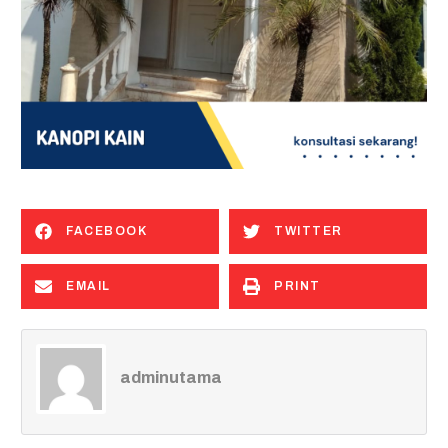
FACEBOOK
TWITTER
EMAIL
PRINT
adminutama