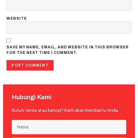
WEBSITE
SAVE MY NAME, EMAIL, AND WEBSITE IN THIS BROWSER
FOR THE NEXT TIME I COMMENT.
Hubungi Kami
Butuh tenda atau kanopi? Kami akan membantu Anda.