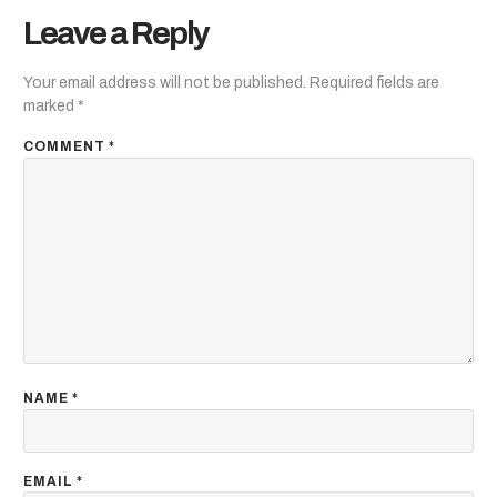
Leave a Reply
Your email address will not be published.
Required fields are
marked
*
COMMENT
*
NAME
*
EMAIL
*