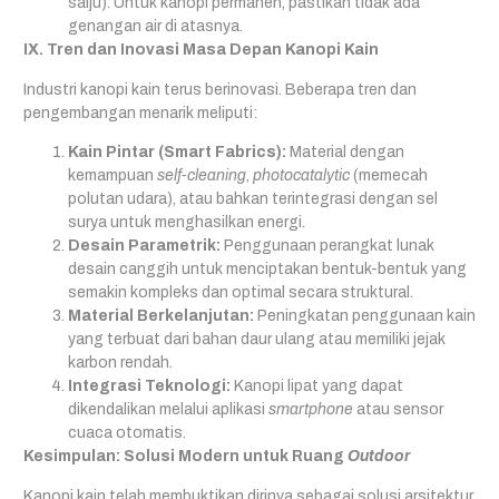
salju). Untuk kanopi permanen, pastikan tidak ada
genangan air di atasnya.
IX. Tren dan Inovasi Masa Depan Kanopi Kain
Industri kanopi kain terus berinovasi. Beberapa tren dan
pengembangan menarik meliputi:
Kain Pintar (Smart Fabrics):
Material dengan
kemampuan
self-cleaning
,
photocatalytic
(memecah
polutan udara), atau bahkan terintegrasi dengan sel
surya untuk menghasilkan energi.
Desain Parametrik:
Penggunaan perangkat lunak
desain canggih untuk menciptakan bentuk-bentuk yang
semakin kompleks dan optimal secara struktural.
Material Berkelanjutan:
Peningkatan penggunaan kain
yang terbuat dari bahan daur ulang atau memiliki jejak
karbon rendah.
Integrasi Teknologi:
Kanopi lipat yang dapat
dikendalikan melalui aplikasi
smartphone
atau sensor
cuaca otomatis.
Kesimpulan: Solusi Modern untuk Ruang
Outdoor
Kanopi kain telah membuktikan dirinya sebagai solusi arsitektur