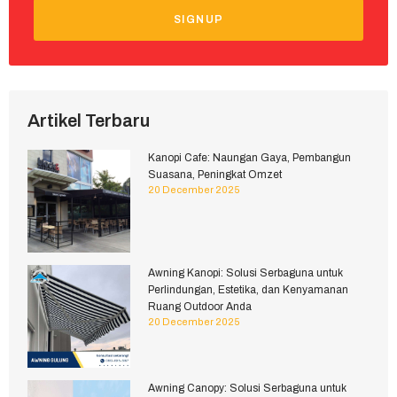
SIGNUP
Artikel Terbaru
Kanopi Cafe: Naungan Gaya, Pembangun
Suasana, Peningkat Omzet
20 December 2025
Awning Kanopi: Solusi Serbaguna untuk
Perlindungan, Estetika, dan Kenyamanan
Ruang Outdoor Anda
20 December 2025
Awning Canopy: Solusi Serbaguna untuk