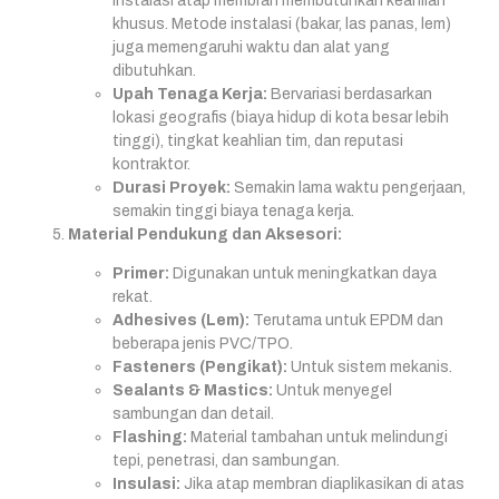
Instalasi atap membran membutuhkan keahlian
khusus. Metode instalasi (bakar, las panas, lem)
juga memengaruhi waktu dan alat yang
dibutuhkan.
Upah Tenaga Kerja:
Bervariasi berdasarkan
lokasi geografis (biaya hidup di kota besar lebih
tinggi), tingkat keahlian tim, dan reputasi
kontraktor.
Durasi Proyek:
Semakin lama waktu pengerjaan,
semakin tinggi biaya tenaga kerja.
Material Pendukung dan Aksesori:
Primer:
Digunakan untuk meningkatkan daya
rekat.
Adhesives (Lem):
Terutama untuk EPDM dan
beberapa jenis PVC/TPO.
Fasteners (Pengikat):
Untuk sistem mekanis.
Sealants & Mastics:
Untuk menyegel
sambungan dan detail.
Flashing:
Material tambahan untuk melindungi
tepi, penetrasi, dan sambungan.
Insulasi:
Jika atap membran diaplikasikan di atas