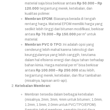
material saja bisa berkisar antara
Rp 50.000 – Rp
120.000
tergantung merek, ketebalan, dan
kualitas polimer.
Membran EPDM:
Biasanya berada di tengah
rentang harga. Material EPDM memiliki harga yang
sedikit lebih tinggi dari bitumen modifikasi, berkisar
antara
Rp 70.000 – Rp 150.000
per m² untuk
material.
Membran PVC & TPO:
Ini adalah opsi yang
cenderung lebih mahal karena teknologi dan
keunggulannya yang lebih canggih, terutama
dalam hal efisiensi energi dan daya tahan terhadap
bahan kimia. Harga material per m² bisa berkisar
antara
Rp 100.000 – Rp 250.000
atau lebih,
tergantung merek, ketebalan, dan fitur tambahan
(misalnya, lapisan anti-api).
Ketebalan Membran:
Membran tersedia dalam berbagai ketebalan
(misalnya, 2mm, 3mm, 4mm untuk bitumen; 1.0mm,
1.2mm, 1.5mm, 2.0mm untuk PVC/TPO/EPDM).
Semakin tebal membran, semakin tinggi daya