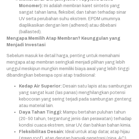
Monomer):
Ini adalah membran karet sintetis yang
sangat tahan lama, fleksibel, dan tahan terhadap sinar
UV serta perubahan suhu ekstrem. EPDM umumnya
diaplikasikan dengan lem (adhered) atau dibebani
(ballasted).
Mengapa Memilih Atap Membran? Keunggulan yang
Menjadi Investasi
Sebelum masuk ke detail harga, penting untuk memahami
mengapa atap membran seringkali menjadi pilihan yang lebih
unggul meskipun mungkin memiliki biaya awal yang lebih tinggi
dibandingkan beberapa opsi atap tradisional:
Kedap Air Superior:
Desain satu lapis atau sambungan
yang sangat kuat (las panas) menghilangkan potensi
kebocoran yang sering terjadi pada sambungan genteng
atau material lain.
Daya Tahan Tinggi:
Mampu bertahan puluhan tahun
(20-50 tahun, tergantung jenis dan perawatan) terhadap
kondisi cuaca ekstrem, sinar UV, dan bahkan bahan kimia.
Fleksibilitas Desain:
Ideal untuk atap datar, atap hijau
(green roof), atap dengan banyak penetrasi (pipa, AC),