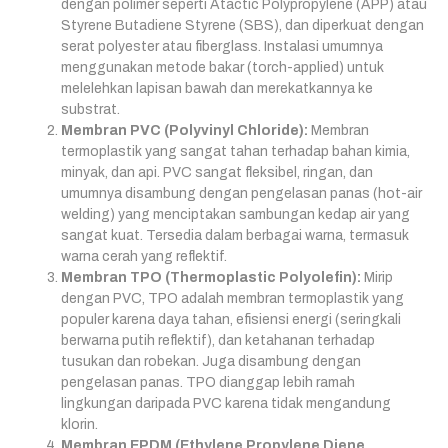
dengan polimer seperti Atactic Polypropylene (APP) atau
Styrene Butadiene Styrene (SBS), dan diperkuat dengan
serat polyester atau fiberglass. Instalasi umumnya
menggunakan metode bakar (torch-applied) untuk
melelehkan lapisan bawah dan merekatkannya ke
substrat.
Membran PVC (Polyvinyl Chloride):
Membran
termoplastik yang sangat tahan terhadap bahan kimia,
minyak, dan api. PVC sangat fleksibel, ringan, dan
umumnya disambung dengan pengelasan panas (hot-air
welding) yang menciptakan sambungan kedap air yang
sangat kuat. Tersedia dalam berbagai warna, termasuk
warna cerah yang reflektif.
Membran TPO (Thermoplastic Polyolefin):
Mirip
dengan PVC, TPO adalah membran termoplastik yang
populer karena daya tahan, efisiensi energi (seringkali
berwarna putih reflektif), dan ketahanan terhadap
tusukan dan robekan. Juga disambung dengan
pengelasan panas. TPO dianggap lebih ramah
lingkungan daripada PVC karena tidak mengandung
klorin.
Membran EPDM (Ethylene Propylene Diene