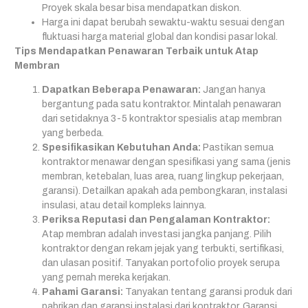
Proyek skala besar bisa mendapatkan diskon.
Harga ini dapat berubah sewaktu-waktu sesuai dengan
fluktuasi harga material global dan kondisi pasar lokal.
Tips Mendapatkan Penawaran Terbaik untuk Atap
Membran
Dapatkan Beberapa Penawaran:
Jangan hanya
bergantung pada satu kontraktor. Mintalah penawaran
dari setidaknya 3-5 kontraktor spesialis atap membran
yang berbeda.
Spesifikasikan Kebutuhan Anda:
Pastikan semua
kontraktor menawar dengan spesifikasi yang sama (jenis
membran, ketebalan, luas area, ruang lingkup pekerjaan,
garansi). Detailkan apakah ada pembongkaran, instalasi
insulasi, atau detail kompleks lainnya.
Periksa Reputasi dan Pengalaman Kontraktor:
Atap membran adalah investasi jangka panjang. Pilih
kontraktor dengan rekam jejak yang terbukti, sertifikasi,
dan ulasan positif. Tanyakan portofolio proyek serupa
yang pernah mereka kerjakan.
Pahami Garansi:
Tanyakan tentang garansi produk dari
pabrikan dan garansi instalasi dari kontraktor. Garansi