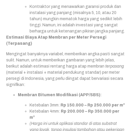
Kontraktor yang menawarkan garansi produk dan
instalasi yang panjang (misalnya 5, 10, atau 20
tahun) mungkin mematok harga yang sedikit lebih
tinggi. Namun, ini adalah investasi yang sangat
berharga untuk ketenangan pikiran jangka panjang.
Estimasi Biaya Atap Membran per Meter Persegi
(Terpasang)
Mengingat banyaknya variabel, memberikan angka pasti sangat
sulit. Namun, untuk memberikan gambaran yang lebih jelas,
berikut adalah estimasi rentang harga atap membran
terpasang
(material + instalasi + material pendukung standar) per meter
persegi di Indonesia, yang perlu diingat dapat bervariasi secara
signifikan:
Membran Bitumen Modifikasi (APP/SBS):
Ketebalan 3mm:
Rp 150.000 – Rp 250.000 per m²
Ketebalan 4mm:
Rp 200.000 – Rp 350.000 per
m²
(Harga ini untuk aplikasi standar di atas substrat
yang layak, tanpa insulasi tambahan atau pekerjaan